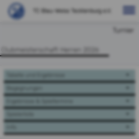
TC Blau-Weiss Tecklenburg e.V.
Turnier
Clubmeisterschaft Herren 2026
Tabelle und Ergebnisse
Begegnungen
Ergebnisse & Spieltermine
Spielerliste
Info