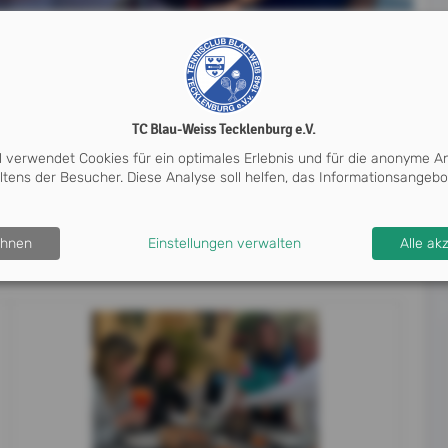
TC Blau-Weiss Tecklenburg e.V.
l verwendet Cookies für ein optimales Erlebnis und für die anonyme A
ltens der Besucher. Diese Analyse soll helfen, das Informationsangebo
lt innerhalb der Mannschaft über Wanderungen u.a. zur
ehnen
Einstellungen verwalten
Alle ak
pasabende gestärkt.