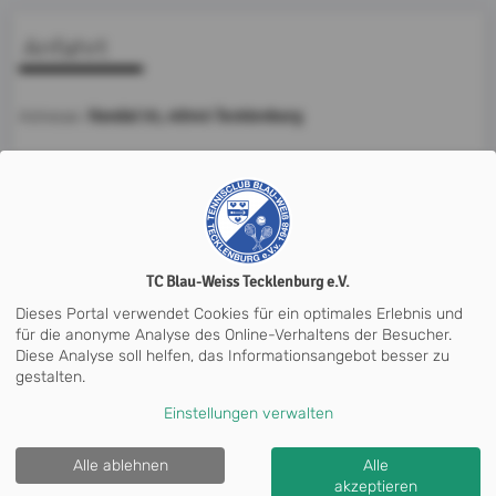
Anfahrt
Adresse:
Handal 55, 49545 Tecklenburg
Möchten Sie von
Google Map
bereitgestellte externe Inhalte
laden?
Ja
Immer
TC Blau-Weiss Tecklenburg e.V.
Dieses Portal verwendet Cookies für ein optimales Erlebnis und
für die anonyme Analyse des Online-Verhaltens der Besucher.
Diese Analyse soll helfen, das Informationsangebot besser zu
gestalten.
Einstellungen verwalten
Alle ablehnen
Alle
TC Blau-Weiss Tecklenburg e.V. |
Impressum
|
Cookie
akzeptieren
Policy